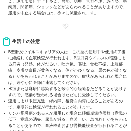
と、服用を急に中止すると、発熱、頭痛、食欲不振、脱力感、筋
肉痛、関節痛、ショックなどがあらわれることがありますので、
服用を中止する場合には、徐々に減量されます。
生活上の注意
B型肝炎ウイルスキャリアの人は、この薬の使用中や使用終了後
に継続して血液検査が行われます。B型肝炎ウイルスの増殖によ
る肝炎（発熱、体がだるい、吐き気、嘔吐、食欲不振、上腹部
痛、皮膚や白目が黄色くなる、体がかゆくなる、尿の色が濃くな
る）があらわれることがありますので、症状があらわれた場合に
は、速やかに医師に連絡してください。
水痘または麻疹に感染すると致命的な経過をたどることがありま
すので、感染が疑われる場合はただちに受診してください。
連用により眼圧亢進、緑内障、後嚢白内障になることがあるの
で、定期的に検査が行われることがあります。
リンパ系腫瘍のある人が服用した場合に腫瘍崩壊症候群（意識の
低下、意識の消失、尿量が減る、息苦しい、息切れ）があらわれ
ることがあるので、血液検査および腎機能検査が行われることが