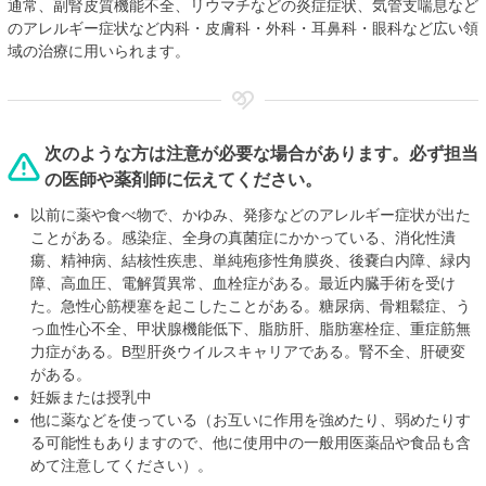
通常、副腎皮質機能不全、リウマチなどの炎症症状、気管支喘息など
のアレルギー症状など内科・皮膚科・外科・耳鼻科・眼科など広い領
域の治療に用いられます。
次のような方は注意が必要な場合があります。必ず担当
の医師や薬剤師に伝えてください。
以前に薬や食べ物で、かゆみ、発疹などのアレルギー症状が出た
ことがある。感染症、全身の真菌症にかかっている、消化性潰
瘍、精神病、結核性疾患、単純疱疹性角膜炎、後嚢白内障、緑内
障、高血圧、電解質異常、血栓症がある。最近内臓手術を受け
た。急性心筋梗塞を起こしたことがある。糖尿病、骨粗鬆症、う
っ血性心不全、甲状腺機能低下、脂肪肝、脂肪塞栓症、重症筋無
力症がある。B型肝炎ウイルスキャリアである。腎不全、肝硬変
がある。
妊娠または授乳中
他に薬などを使っている（お互いに作用を強めたり、弱めたりす
る可能性もありますので、他に使用中の一般用医薬品や食品も含
めて注意してください）。