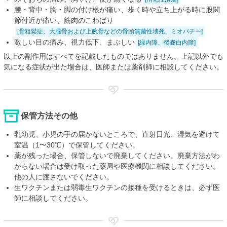
腰・背中・胸・脚の付け根が痛い、歩く時や立ち上がる時に股関
節付近が痛い、筋肉のこわばり
[骨粗鬆症、大腿骨および上腕骨などの骨頭無菌性壊死、ミオパチー]
激しい目の痛み、視力低下、まぶしい
[緑内障、後嚢白内障]
以上の副作用はすべてを記載したものではありません。上記以外でも
気になる症状が出た場合は、医師または薬剤師に相談してください。
保管方法その他
乳幼児、小児の手の届かないところで、直射日光、湿気を避けて
室温（1〜30℃）で保管してください。
薬が残った場合、保管しないで廃棄してください。廃棄方法がわ
からない場合は受け取った薬局や医療機関に相談してください。
他の人に渡さないでください。
生ワクチンまたは弱毒生ワクチンの接種を受けるときは、必ず医
師に相談してください。