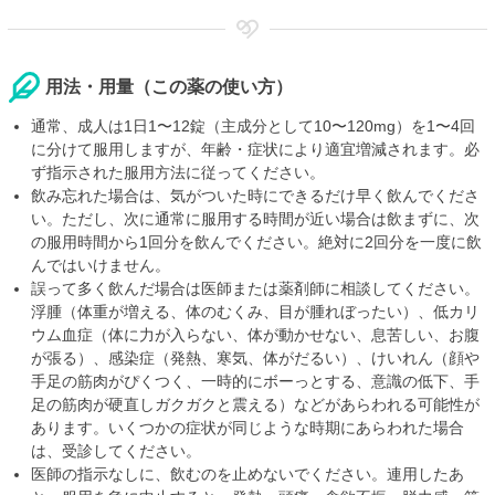
用法・用量（この薬の使い方）
通常、成人は1日1〜12錠（主成分として10〜120mg）を1〜4回
に分けて服用しますが、年齢・症状により適宜増減されます。必
ず指示された服用方法に従ってください。
飲み忘れた場合は、気がついた時にできるだけ早く飲んでくださ
い。ただし、次に通常に服用する時間が近い場合は飲まずに、次
の服用時間から1回分を飲んでください。絶対に2回分を一度に飲
んではいけません。
誤って多く飲んだ場合は医師または薬剤師に相談してください。
浮腫（体重が増える、体のむくみ、目が腫れぼったい）、低カリ
ウム血症（体に力が入らない、体が動かせない、息苦しい、お腹
が張る）、感染症（発熱、寒気、体がだるい）、けいれん（顔や
手足の筋肉がぴくつく、一時的にボーっとする、意識の低下、手
足の筋肉が硬直しガクガクと震える）などがあらわれる可能性が
あります。いくつかの症状が同じような時期にあらわれた場合
は、受診してください。
医師の指示なしに、飲むのを止めないでください。連用したあ