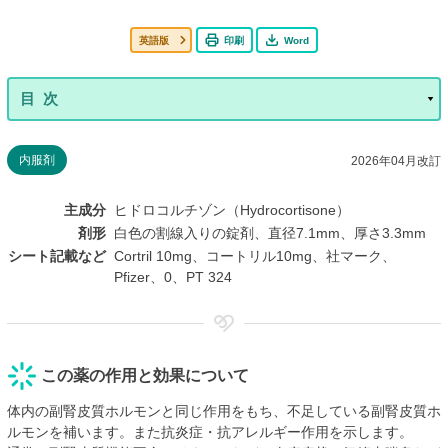
英語版
印刷
Word
内服剤
2026年04月改訂
主成分
ヒドロコルチゾン（Hydrocortisone）
剤形
白色の割線入りの錠剤、直径7.1mm、厚さ3.3mm
シート記載など
Cortril 10mg、コートリル10mg、社マーク、
Pfizer、0、PT 324
この薬の作用と効果について
体内の副腎皮質ホルモンと同じ作用をもち、不足している副腎皮質ホ
ルモンを補います。また抗炎症・抗アレルギー作用を示します。