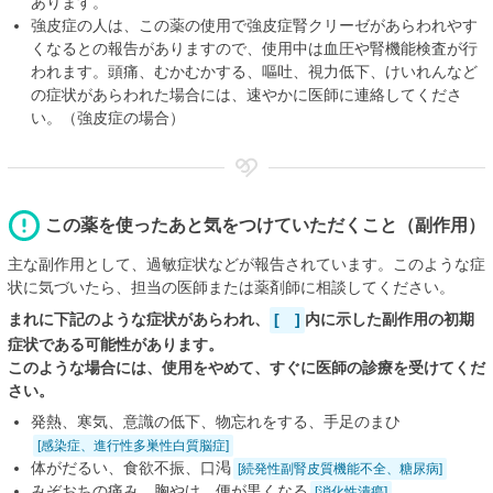
あります。
強皮症の人は、この薬の使用で強皮症腎クリーゼがあらわれやす
くなるとの報告がありますので、使用中は血圧や腎機能検査が行
われます。頭痛、むかむかする、嘔吐、視力低下、けいれんなど
の症状があらわれた場合には、速やかに医師に連絡してくださ
い。（強皮症の場合）
この薬を使ったあと気をつけていただくこと（副作用）
主な副作用として、過敏症状などが報告されています。このような症
状に気づいたら、担当の医師または薬剤師に相談してください。
まれに下記のような症状があらわれ、
[ ]
内に示した副作用の初期
症状である可能性があります。
このような場合には、使用をやめて、すぐに医師の診療を受けてくだ
さい。
発熱、寒気、意識の低下、物忘れをする、手足のまひ
[感染症、進行性多巣性白質脳症]
体がだるい、食欲不振、口渇
[続発性副腎皮質機能不全、糖尿病]
みぞおちの痛み、胸やけ、便が黒くなる
[消化性潰瘍]