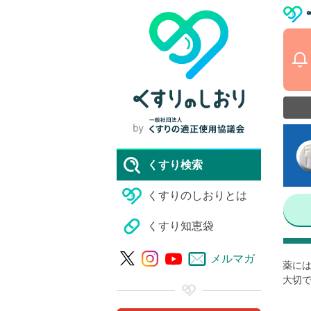
くすり検索
くすりのしおりとは
くすり知恵袋
メルマガ
薬には
大切