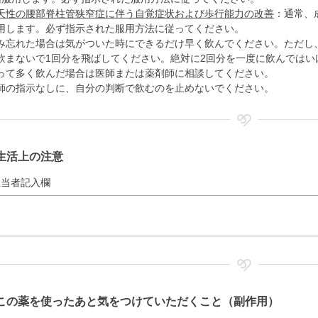
天性の腰部脊柱管狭窄症に伴う自覚症状および歩行能力の改善
：通常、
用します。必ず指示された服用方法に従ってください。
み忘れた場合は気がついた時にできるだけ早く飲んでください。ただし
飲まないで1回分を飛ばしてください。絶対に2回分を一度に飲んではい
って多く飲んだ場合は医師または薬剤師に相談してください。
師の指示なしに、自分の判断で飲むのを止めないでください。
生活上の注意
担当者記入欄
この薬を使ったあと気をつけていただくこと（副作用）