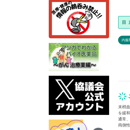
内服
末梢
を緩
通常
両側