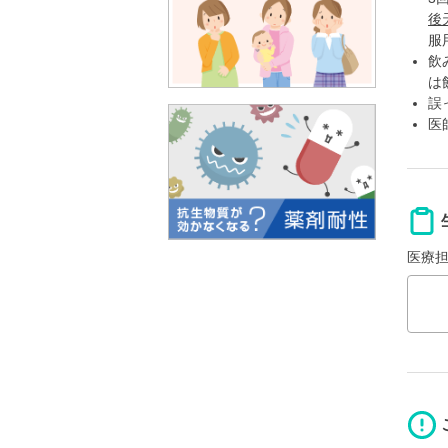
後
服
飲
は
誤
医
医療