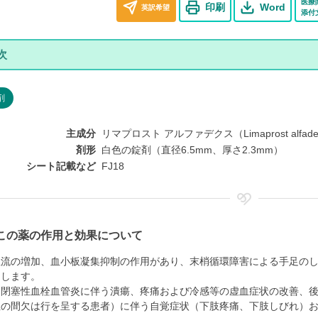
医療
印刷
Word
英訳希望
添付
剤
主成分
リマプロスト アルファデクス（Limaprost alfad
剤形
白色の錠剤（直径6.5mm、厚さ2.3mm）
シート記載など
FJ18
この薬の作用と効果について
血流の増加、血小板凝集抑制の作用があり、末梢循環障害による手足の
和します。
、閉塞性血栓血管炎に伴う潰瘍、疼痛および冷感等の虚血症状の改善、後
性の間欠は行を呈する患者）に伴う自覚症状（下肢疼痛、下肢しびれ）