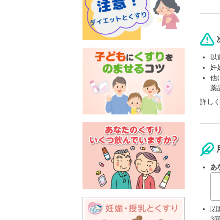
以
妊
他
薬
詳し
あ
閉
3