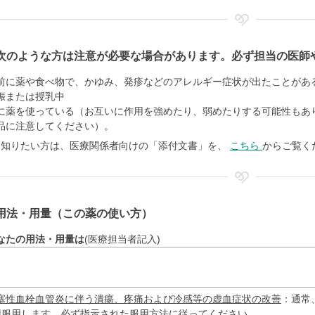
次のような方は注意が必要な場合があります。必ず担当の医師
前に薬や食べ物で、かゆみ、発疹などのアレルギー症状が出たことがあ
娠または授乳中
に薬を使っている（お互いに作用を強めたり、弱めたりする可能性もあ
品に注意してください）。
く知りたい方は、医療関係者向けの「添付文書」を、
こちら
からご覧く
用法・用量（この薬の使い方）
なたの用法・用量は
(医療担当者記入)
塞性血栓血管炎に伴う潰瘍、疼痛および冷感等の虚血症状の改善
：通常
回服用します。必ず指示された服用方法に従ってください。