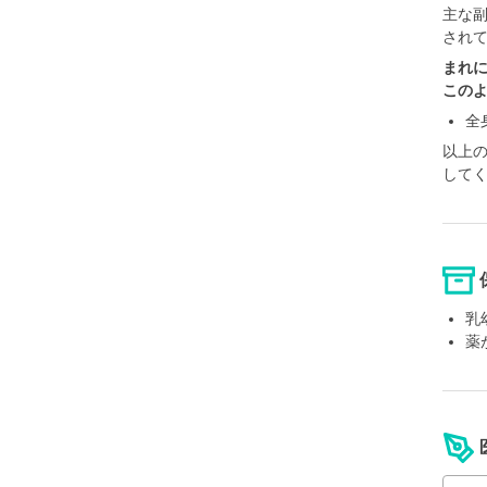
主な
され
まれ
この
全
以上
して
乳
薬