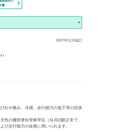
関係者向け
文書
2007年12月改訂
ex）
しびれや痛み、冷感、歩行能力の低下等の症状
天性の腰部脊柱管狭窄症（SLR試験正常で、
および歩行能力の改善に用いられます。