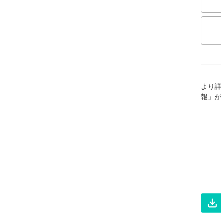
より
報」