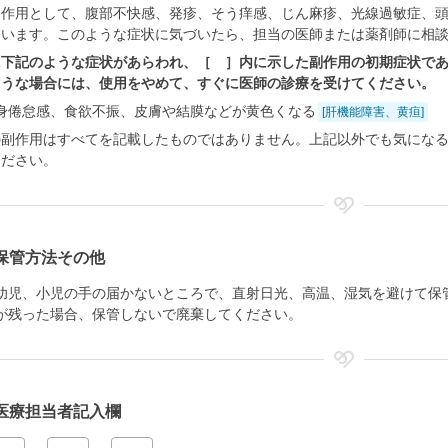
副作用として、腹部不快感、発疹、そう痒感、じん麻疹、光線過敏症、
ています。このような症状に気づいたら、担当の医師または薬剤師に相
に下記のような症状があらわれ、［ ］内に示した副作用の初期症状で
ような場合には、使用をやめて、すぐに医師の診療を受けてください。
身倦怠感、食欲不振、皮膚や結膜などが黄色くなる
[肝機能障害、黄疸]
の副作用はすべてを記載したものではありません。上記以外でも気にな
ください。
保管方法その他
幼児、小児の手の届かないところで、直射日光、高温、湿気を避けて保
が残った場合、保管しないで廃棄してください。
医療担当者記入欄