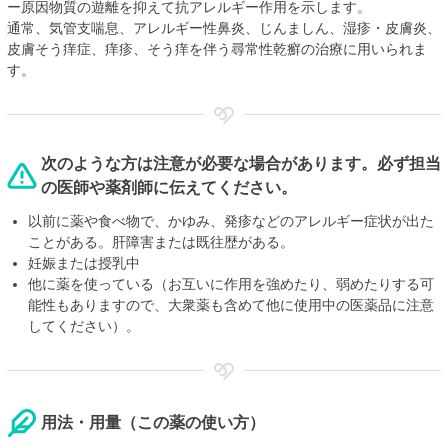
ー原因物質の遊離を抑えて抗アレルギー作用を示します。
通常、気管支喘息、アレルギー性鼻炎、じんましん、湿疹・皮膚炎、
皮膚そう痒症、痒疹、そう痒を伴う尋常性乾癬の治療に用いられま
す。
次のような方は注意が必要な場合があります。必ず担当
の医師や薬剤師に伝えてください。
以前に薬や食べ物で、かゆみ、発疹などのアレルギー症状が出た
ことがある。肝障害または既往歴がある。
妊娠または授乳中
他に薬を使っている（お互いに作用を強めたり、弱めたりする可
能性もありますので、大衆薬も含めて他に使用中の医薬品に注意
してください）。
用法・用量（この薬の使い方）