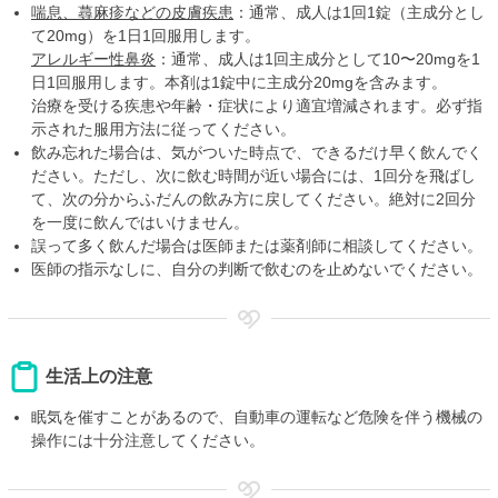
喘息、蕁麻疹などの皮膚疾患
：通常、成人は1回1錠（主成分とし
て20mg）を1日1回服用します。
アレルギー性鼻炎
：通常、成人は1回主成分として10〜20mgを1
日1回服用します。本剤は1錠中に主成分20mgを含みます。
治療を受ける疾患や年齢・症状により適宜増減されます。必ず指
示された服用方法に従ってください。
飲み忘れた場合は、気がついた時点で、できるだけ早く飲んでく
ださい。ただし、次に飲む時間が近い場合には、1回分を飛ばし
て、次の分からふだんの飲み方に戻してください。絶対に2回分
を一度に飲んではいけません。
誤って多く飲んだ場合は医師または薬剤師に相談してください。
医師の指示なしに、自分の判断で飲むのを止めないでください。
生活上の注意
眠気を催すことがあるので、自動車の運転など危険を伴う機械の
操作には十分注意してください。