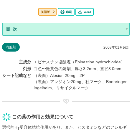
英語版
印刷
Word
内服剤
2008年01月改訂
主成分
エピナスチン塩酸塩（Epinastine hydrochloride）
剤形
白色〜微黄色の錠剤、厚さ3.2mm、直径8.0mm
シート記載など
（表面）Alesion 20mg 2P
（裏面）アレジオン20mg、社マーク、Boehringer
Ingelheim、リサイクルマーク
この薬の作用と効果について
選択的H
受容体拮抗作用があり、また、ヒスタミンなどのアレルギ
1