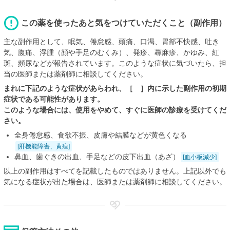
この薬を使ったあと気をつけていただくこと（副作用）
主な副作用として、眠気、倦怠感、頭痛、口渇、胃部不快感、吐き
気、腹痛、浮腫（顔や手足のむくみ）、発疹、蕁麻疹、かゆみ、紅
斑、頻尿などが報告されています。このような症状に気づいたら、担
当の医師または薬剤師に相談してください。
まれに下記のような症状があらわれ、［ ］内に示した副作用の初期
症状である可能性があります。
このような場合には、使用をやめて、すぐに医師の診療を受けてくだ
さい。
全身倦怠感、食欲不振、皮膚や結膜などが黄色くなる
[肝機能障害、黄疸]
鼻血、歯ぐきの出血、手足などの皮下出血（あざ）
[血小板減少]
以上の副作用はすべてを記載したものではありません。上記以外でも
気になる症状が出た場合は、医師または薬剤師に相談してください。