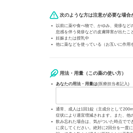
次のような方は注意が必要な場合
以前に薬や食べ物で、かゆみ、発疹など
怠感を伴う発疹などの皮膚障害が出たこ
妊娠または授乳中
他に薬などを使っている（お互いに作用
用法・用量（この薬の使い方）
あなたの用法・用量は
(医療担当者記入)
通常、成人は1回1錠（主成分として200
症状により適宜増減されます。また、他の
飲み忘れた場合は、気がついた時点でで
に戻してください。絶対に2回分を一度