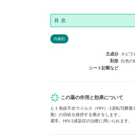
内服剤
主成分
ネビラピ
剤形
白色の錠
シート記載など
この薬の作用と効果について
ヒト免疫不全ウイルス（HIV）-1逆転写酵
胞）の供給を維持する働きをします。
通常、HIV-1感染症の治療に用いられます。