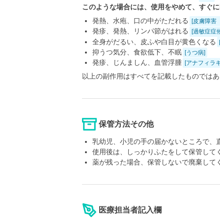
このような場合には、使用をやめて、すぐに
発熱、水疱、口の中がただれる
[皮膚障害
発疹、発熱、リンパ節がはれる
[過敏症症
全身がだるい、皮ふや白目が黄色くなる
抑うつ気分、食欲低下、不眠
[うつ病]
発疹、じんましん、血管浮腫
[アナフィラ
以上の副作用はすべてを記載したものではあ
保管方法その他
乳幼児、小児の手の届かないところで、
使用後は、しっかりふたをして保管して
薬が残った場合、保管しないで廃棄して
医療担当者記入欄