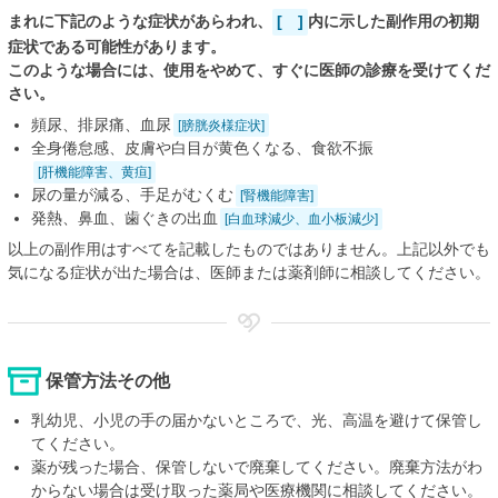
まれに下記のような症状があらわれ、
[ ]
内に示した副作用の初期
症状である可能性があります。
このような場合には、使用をやめて、すぐに医師の診療を受けてくだ
さい。
頻尿、排尿痛、血尿
[膀胱炎様症状]
全身倦怠感、皮膚や白目が黄色くなる、食欲不振
[肝機能障害、黄疸]
尿の量が減る、手足がむくむ
[腎機能障害]
発熱、鼻血、歯ぐきの出血
[白血球減少、血小板減少]
以上の副作用はすべてを記載したものではありません。上記以外でも
気になる症状が出た場合は、医師または薬剤師に相談してください。
保管方法その他
乳幼児、小児の手の届かないところで、光、高温を避けて保管し
てください。
薬が残った場合、保管しないで廃棄してください。廃棄方法がわ
からない場合は受け取った薬局や医療機関に相談してください。