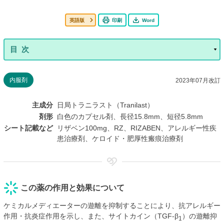
英語版
印刷
Word
内服剤
2023年07月改訂
主成分
日局トラニラスト（Tranilast）
剤形
白色のカプセル剤、長径15.8mm、短径5.8mm
シート記載など
リザベン100mg、RZ、RIZABEN、アレルギー性疾
患治療剤、ケロイド・肥厚性瘢痕治療剤
この薬の作用と効果について
ケミカルメディエーターの遊離を抑制することにより、抗アレルギー
作用・抗炎症作用を示し、また、サイトカイン（TGF-β
）の遊離抑
1