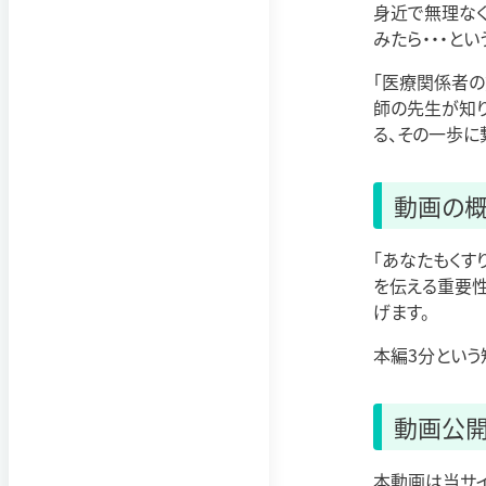
身近で無理な
みたら・・・と
「医療関係者の
師の先生が知り
る、その一歩に
動画の
「あなたもくす
を伝える重要性
げます。
本編3分という
動画公
本動画は当サイ