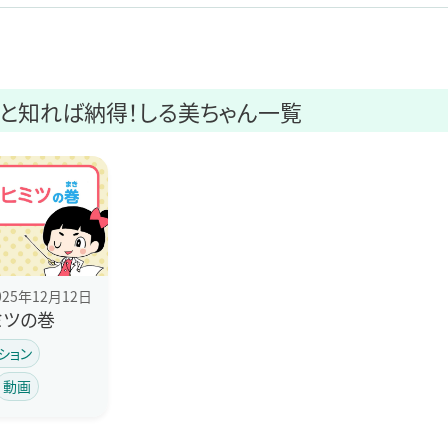
と知れば納得！しる美ちゃん
一覧
025年12月12日
ミツの巻
ション
動画