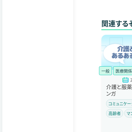
関連する
一般
医療関係
介護と服薬
ンガ
コミュニケー
高齢者
マ