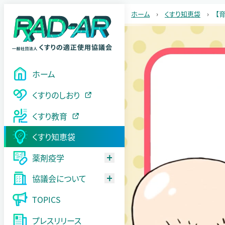
ホーム
›
くすり知恵袋
›
【
ホーム
サ
くすりのしおり
イ
くすり教育
ト
ナ
くすり知恵袋
ビ
薬剤疫学
ゲ
協議会について
ー
TOPICS
シ
プレスリリース