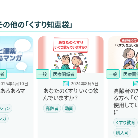
その他の「くすり知恵袋」
者
一般
医療関係者
一般
医療関
2025年4月10日
2024年8月5日
あるあるマ
あなたのくすり いくつ飲
高齢者の
んでいますか？
る方へ 「
使用して
ション
高齢者
動画
に
ンガ
くすり教育
購入可