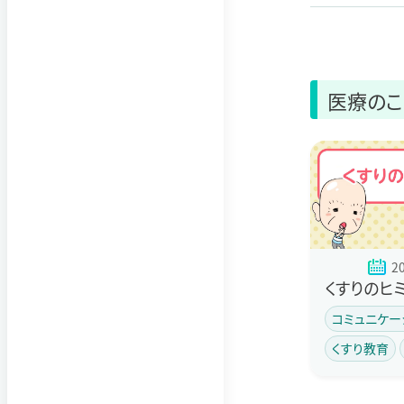
医療のこ
2
くすりのヒ
コミュニケー
くすり教育