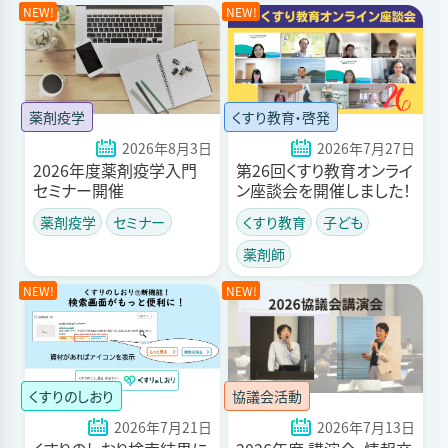
薬剤疫学
くすり教育・啓発
2026年8月3日
2026年7月27日
2026年度薬剤疫学入門
第26回くすり教育オンライ
セミナー開催
ン座談会を開催しました！
薬剤疫学
セミナー
くすり教育
子ども
薬剤師
くすりのしおり
協議会活動
2026年7月21日
2026年7月13日